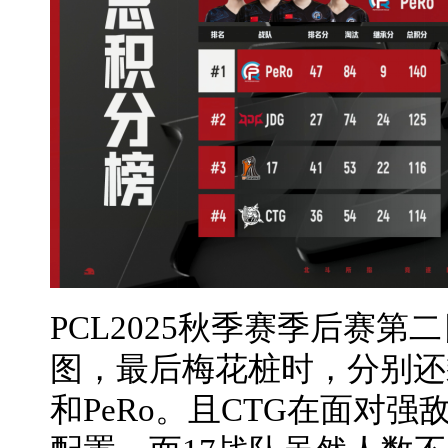
PCL2025秋季赛季后赛
图，最后梅花桩时，分别还剩
和PeRo。且CTG在面对